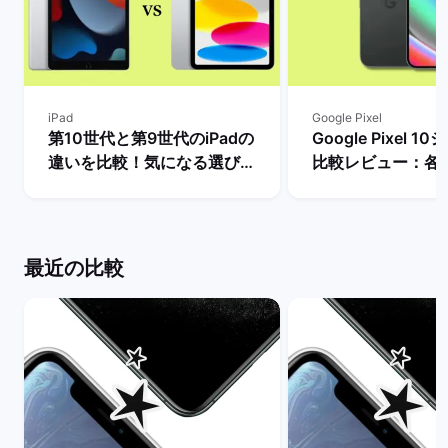
iPad
Google Pixel
第10世代と第9世代のiPadの
Google Pixel 
違いを比較！気になる選び
比較レビュー：各
方・どちらを買うべき？ | バ
徴やPixel 9との
ックマーケット
説！ | バックマー
最近の比較