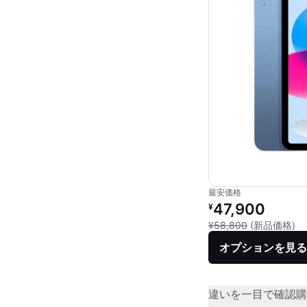
最安価格
リファービッシュ品の
47,900
¥
新
¥58,800
(新品価格)
オプションを見る
違いを一目で確認
購