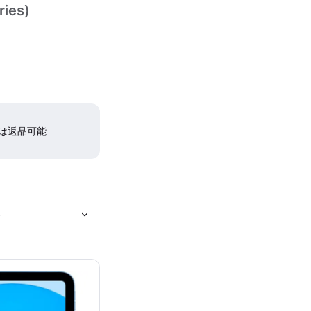
ries)
間は返品可能
)