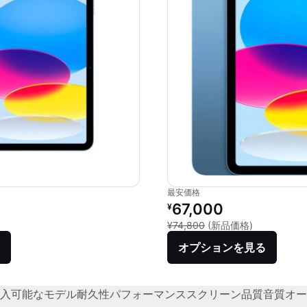
最安価格
価格：
リファービッシュ品の価格：
67,000
¥
品との比較：¥58,800
新品との比較：
¥74,800
(新品価格)
オプションを見る
入可能なモデル
耐久性
パフォーマンス
スクリーン品質
音質
オー