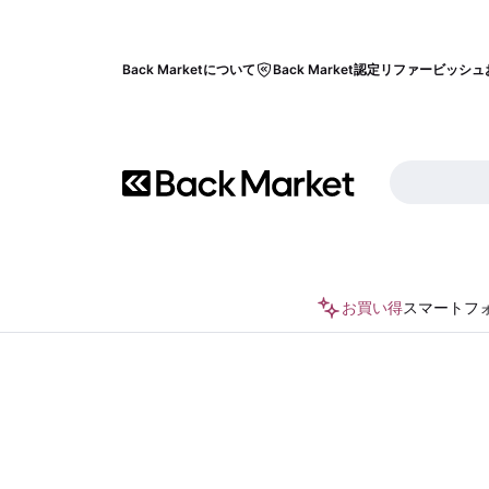
Back Marketについて
Back Market認定リファービッシュ
お買い得
スマートフ