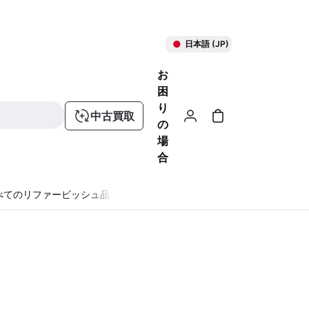
日本語 (JP)
お
困
り
中古買取
の
場
合
べてのリファービッシュ品
る