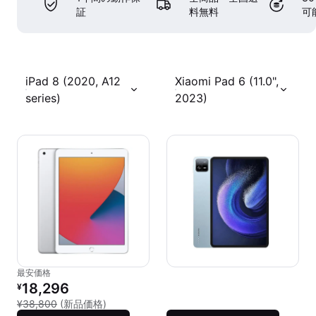
証
料無料
可
iPad 8 (2020, A12
Xiaomi Pad 6 (11.0",
series)
2023)
最安価格
リファービッシュ品の価格：
18,296
¥
新品との比較：¥38,800
¥38,800
(新品価格)