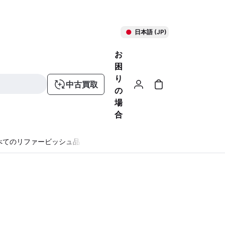
日本語 (JP)
お
困
り
中古買取
の
場
合
べてのリファービッシュ品
る