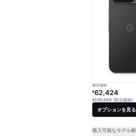
最安価格
リファービッシュ品の
62,424
¥
新
¥136,056
(新品価格)
オプションを見る
購入可能なモデル
耐