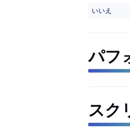
いいえ
パフ
スク