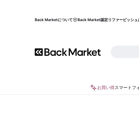
Back Marketについて
Back Market認定リファービッシュ
お買い得
スマートフ