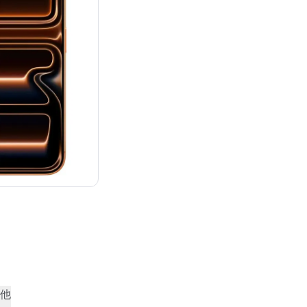
：¥194,800
他