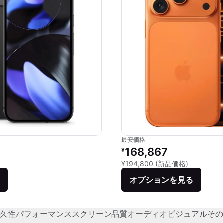
最安価格
価格：
リファービッシュ品の価格：
168,867
¥
品との比較：¥136,056
新品との比較
¥194,800
(新品価格)
オプションを見る
久性
パフォーマンス
スクリーン品質
オーディオビジュアル
その