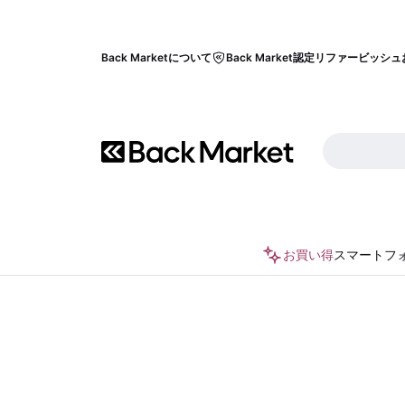
Back Marketについて
Back Market認定リファービッシュ
お買い得
スマートフ