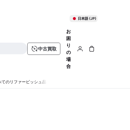
日本語 (JP)
お
困
り
中古買取
の
場
合
べてのリファービッシュ品
る