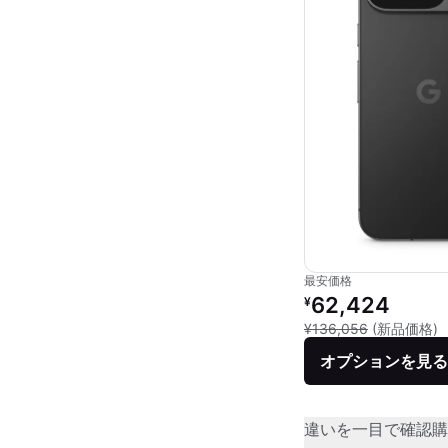
最安価格
リファービッシュ品の
62,424
¥
新
¥136,056
(新品価格)
オプションを見る
違いを一目で確認
購