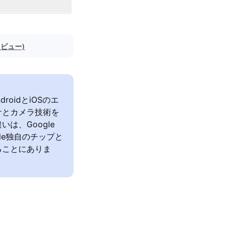
レビュー)
ndroidとiOSのエ
サとカメラ技術を
は、Google
ple独自のチップと
ることにありま