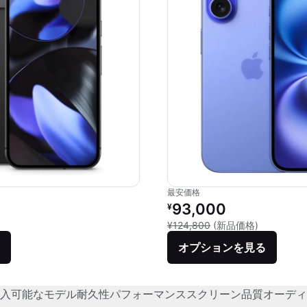
最安価格
価格：
リファービッシュ品の価格：
93,000
¥
品との比較：¥136,056
新品との比較
¥124,800
(新品価格)
オプションを見る
入可能なモデル
耐久性
パフォーマンス
スクリーン品質
オーディ