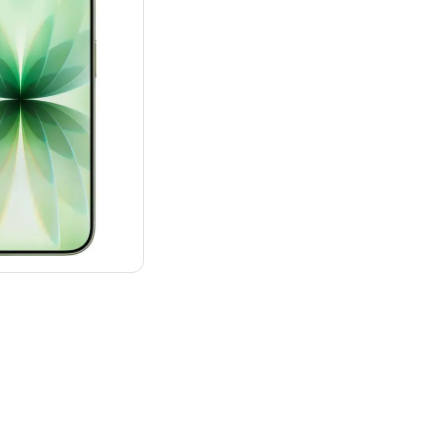
：¥142,800