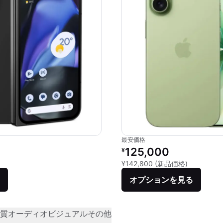
最安価格
リファービッシュ品の価格：
125,000
¥
新品との比較
¥142,800
(新品価格)
オプションを見る
質
オーディオビジュアル
その他