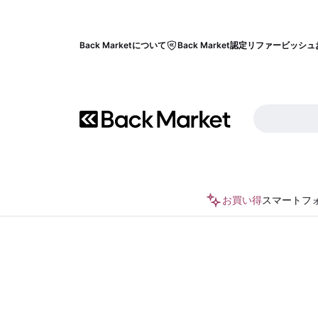
Back Marketについて
Back Market認定リファービッシュ
お買い得
スマートフ