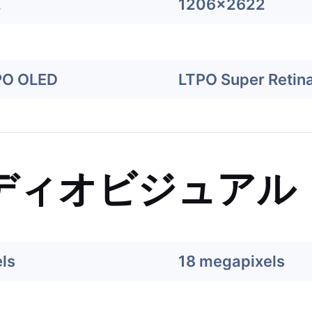
2
1206x2622
PO OLED
LTPO Super Retin
ディオビジュアル
ls
18 megapixels