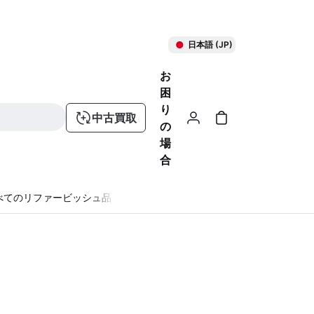
日本語 (JP)
お
困
り
中古買取
の
場
合
べてのリファービッシュ品
る