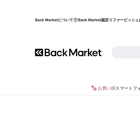
Back Marketについて
Back Market認定リファービッシュ
お買い得
スマートフ