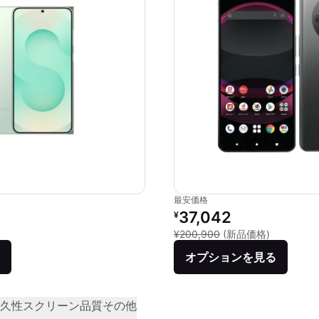
最安価格
リファービッシュ品の価格：
37,042
¥
新品との比較
¥200,900
(新品価格)
オプションを見る
久性
スクリーン品質
その他