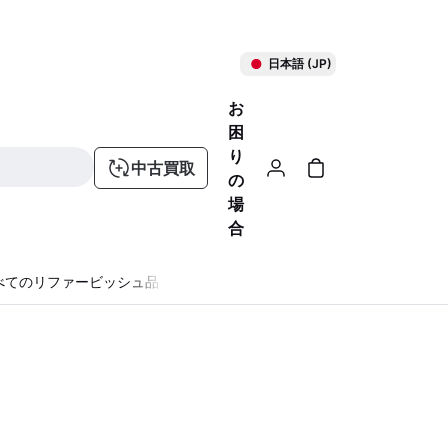
日本語 (JP)
お
困
り
中古買取
の
場
合
べてのリファービッシュ品
る