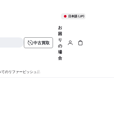
日本語 (JP)
お
困
り
中古買取
の
場
合
べてのリファービッシュ品
る