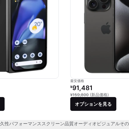
最安価格
リファービッシュ品の価格：
91,481
¥
新品との比較
¥159,800
(新品価格)
オプションを見る
久性
パフォーマンス
スクリーン品質
オーディオビジュアル
その