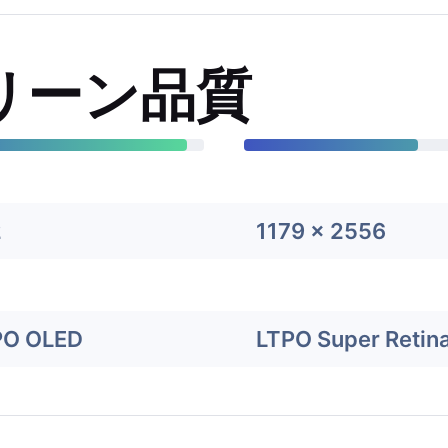
リーン品質
2
1179 x 2556
PO OLED
LTPO Super Retin