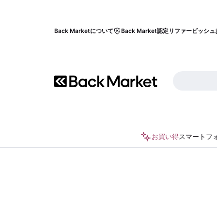
Back Marketについて
Back Market認定リファービッシュ
お買い得
スマートフ