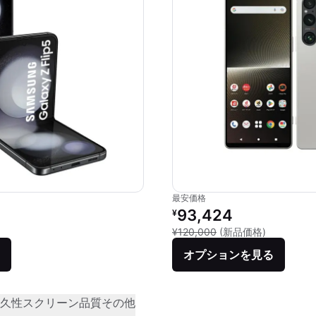
最安価格
価格：
リファービッシュ品の価格：
93,424
¥
品との比較：¥176,256
新品との比較
¥120,000
(新品価格)
オプションを見る
久性
スクリーン品質
その他