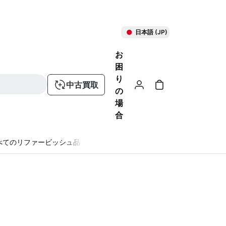
日本語 (JP)
お
困
り
中古買取
の
場
合
べてのリファービッシュ品
る