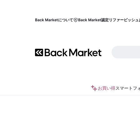
Back Marketについて
Back Market認定リファービッシュ
お買い得
スマートフ