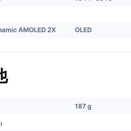
ynamic AMOLED 2X
OLED
他
187 g
）