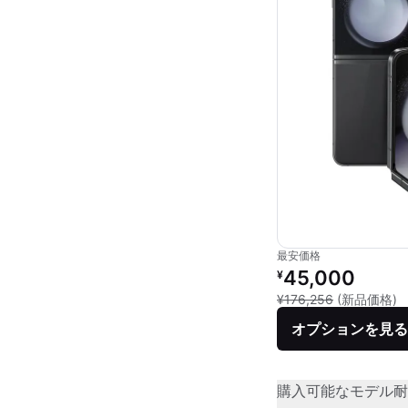
最安価格
リファービッシュ品の
45,000
¥
新
¥176,256
(新品価格)
オプションを見る
購入可能なモデル
耐