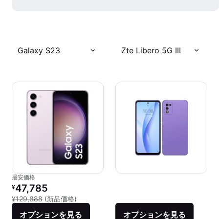
Galaxy S23
Zte Libero 5G III
最安価格
リファービッシュ品の価格：
47,785
¥
新品との比較：¥129,888
¥129,888
(新品価格)
オプションを見る
オプションを見る