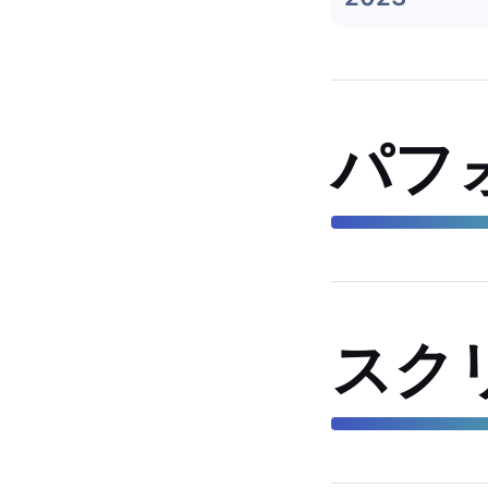
パフ
スク