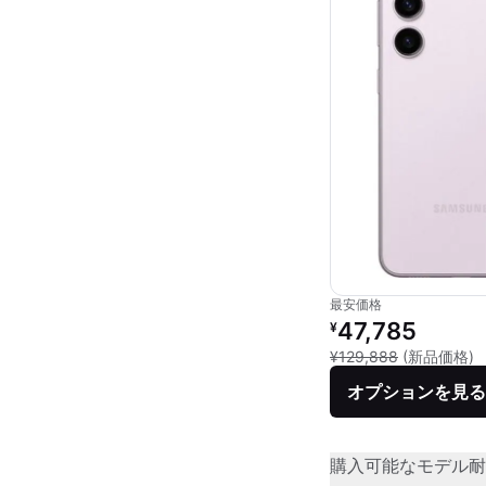
最安価格
リファービッシュ品の
47,785
¥
新
¥129,888
(新品価格)
オプションを見る
購入可能なモデル
耐