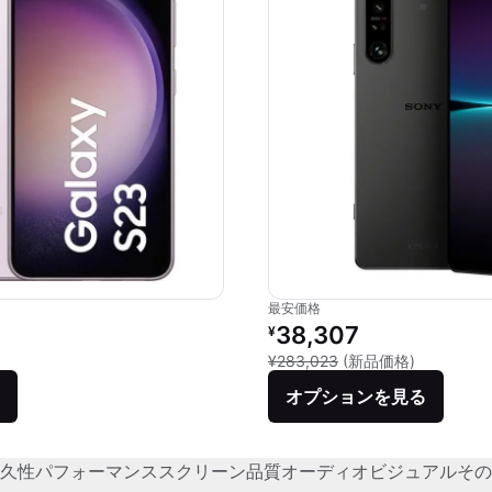
最安価格
価格：
リファービッシュ品の価格：
38,307
¥
品との比較：¥129,888
新品との比較
¥283,023
(新品価格)
オプションを見る
久性
パフォーマンス
スクリーン品質
オーディオビジュアル
その