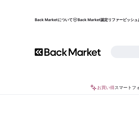
Back Marketについて
Back Market認定リファービッシュ
お買い得
スマートフ