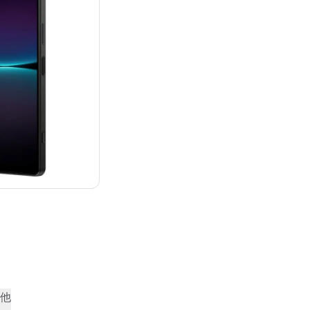
：¥283,023
他