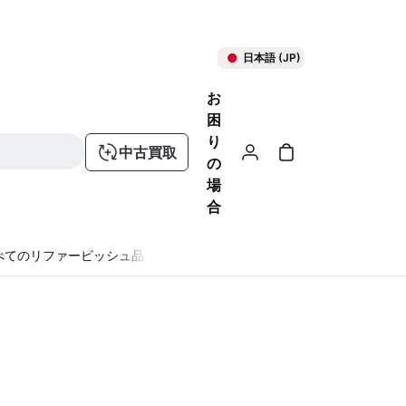
日本語 (JP)
お
困
り
中古買取
の
場
合
べてのリファービッシュ品
る