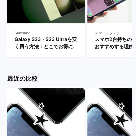
Samsung
スマートフォン
Galaxy S23・S23 Ultraを安
スマホ2台持ちの
く買う方法：どこでお得に購
おすすめする理由
入できる？ | バックマーケッ
マホの用途・活用を
ト
バックマーケット
最近の比較