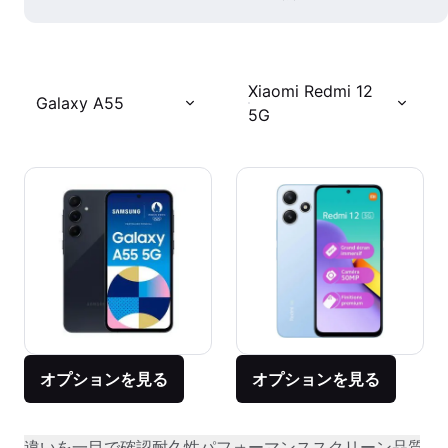
Xiaomi Redmi 12
Galaxy A55
5G
オプションを見る
オプションを見る
違いを一目で確認
耐久性
パフォーマンス
スクリーン品質
オ