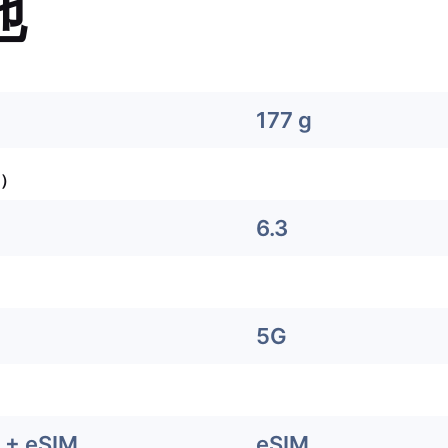
他
177 g
）
6.3
5G
+ eSIM
eSIM