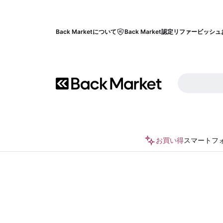
Back Marketについて
Back Market認定リファービッシュ
お買い得
スマートフ