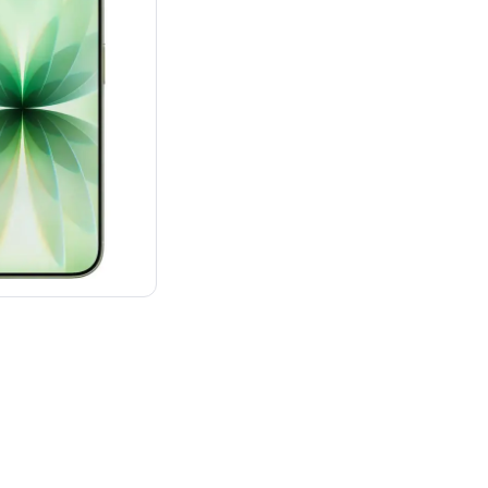
：¥142,800