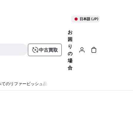
日本語 (JP)
お
困
り
中古買取
の
場
合
べてのリファービッシュ品
る