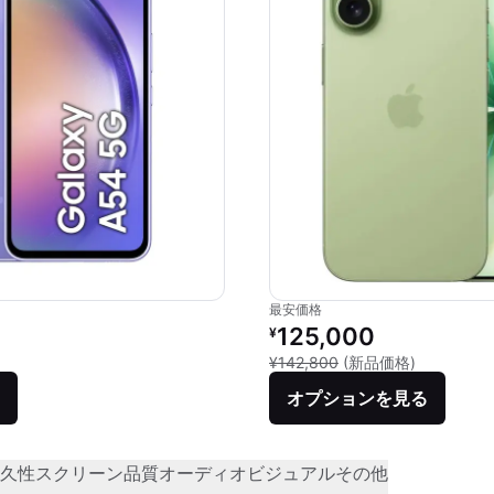
最安価格
価格：
リファービッシュ品の価格：
125,000
¥
品との比較：¥68,544
新品との比較
¥142,800
(新品価格)
オプションを見る
久性
スクリーン品質
オーディオビジュアル
その他