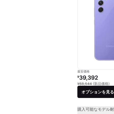
最安価格
リファービッシュ品の
39,392
¥
新
¥68,544
(新品価格)
オプションを見る
購入可能なモデル
耐