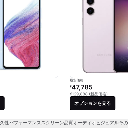
最安価格
価格：
リファービッシュ品の価格：
47,785
¥
品との比較：¥104,592
新品との比較
¥129,888
(新品価格)
オプションを見る
久性
パフォーマンス
スクリーン品質
オーディオビジュアル
その