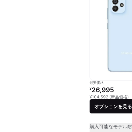
最安価格
リファービッシュ品の
26,995
¥
新
¥104,592
(新品価格)
オプションを見る
購入可能なモデル
耐