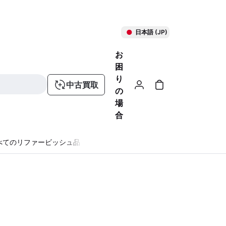
日本語 (JP)
お
困
り
中古買取
の
場
合
べてのリファービッシュ品
る