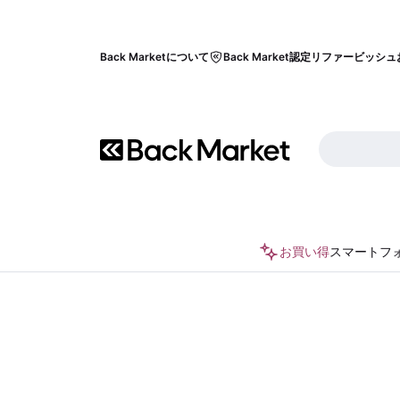
Back Marketについて
Back Market認定リファービッシュ
お買い得
スマートフ