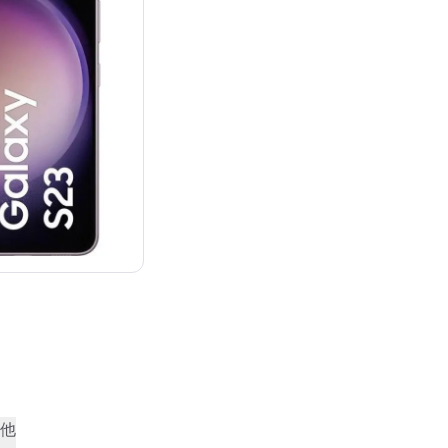
：¥129,888
他