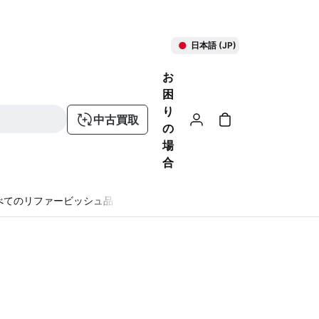
日本語 (JP)
お
困
り
中古買取
の
場
合
べてのリファービッシュ品
る