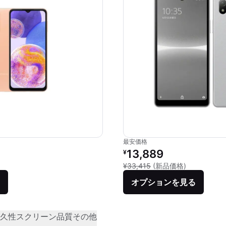
最安価格
リファービッシュ品の価格：
13,889
¥
新品との比較：
¥33,415
(新品価格)
オプションを見る
久性
スクリーン品質
その他