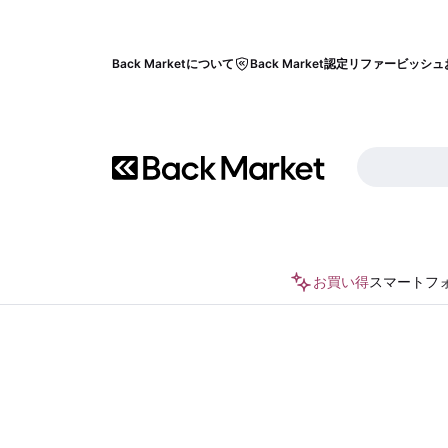
Back Marketについて
Back Market認定リファービッシュ
お買い得
スマートフ