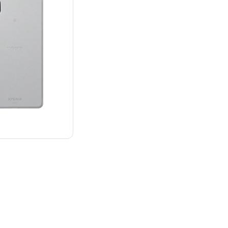
¥33,415