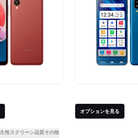
価格：
品との比較：¥30,400
オプションを見る
久性
スクリーン品質
その他