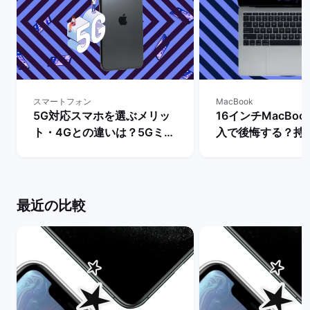
スマートフォン
MacBook
5G対応スマホを選ぶメリッ
16インチMacBook
ト・4Gとの違いは？5Gミリ
入で後悔する？持
波対応のスマホ機種も解説！
きさ・スペックな
| バックマーケット
ビュー！ | バッ
最近の比較