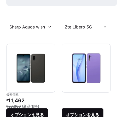
Sharp Aquos wish
Zte Libero 5G III
最安価格
リファービッシュ品の価格：
11,462
¥
新品との比較：¥23,800
¥23,800
(新品価格)
オプションを見る
オプションを見る