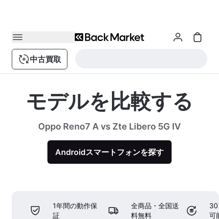
中古買取
モデルを比較する
Oppo Reno7 A vs Zte Libero 5G IV
Androidスマートフォンを探す
1年間の動作保
全商品・全国送
3
証
料無料
可