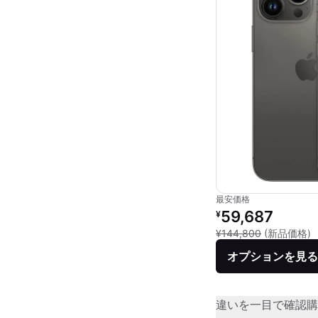
最安価格
リファービッシュ品の
59,687
¥
新
¥144,800
(新品価格)
オプションを見る
違いを一目で確認
購