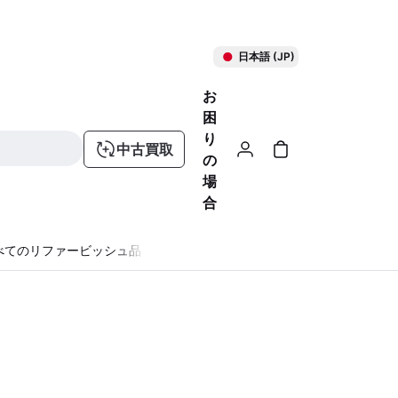
日本語 (JP)
お
困
り
中古買取
の
場
合
べてのリファービッシュ品
る