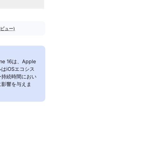
レビュー)
e 16は、Apple
はiOSエコシス
ー持続時間におい
に影響を与えま