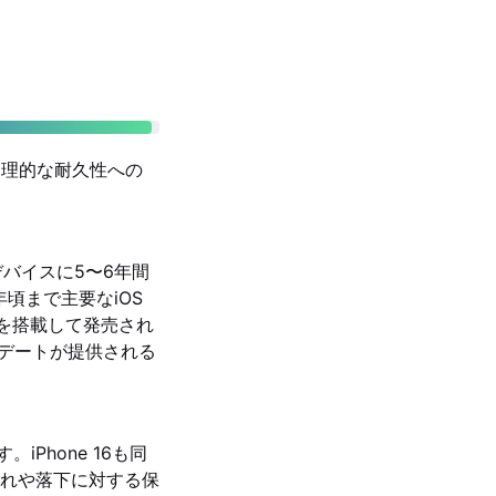
トと物理的な耐久性への
eはデバイスに5〜6年間
7年頃まで主要なiOS
18を搭載して発売され
プデートが提供される
。iPhone 16も同
水濡れや落下に対する保