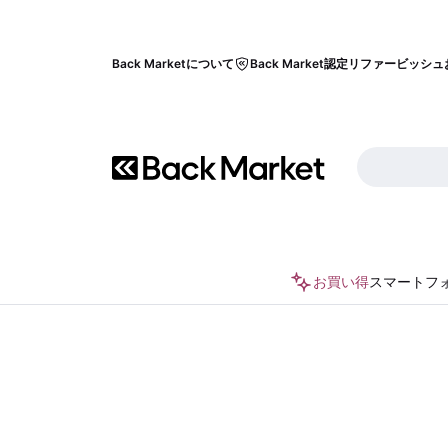
Back Marketについて
Back Market認定リファービッシュ
お買い得
スマートフ