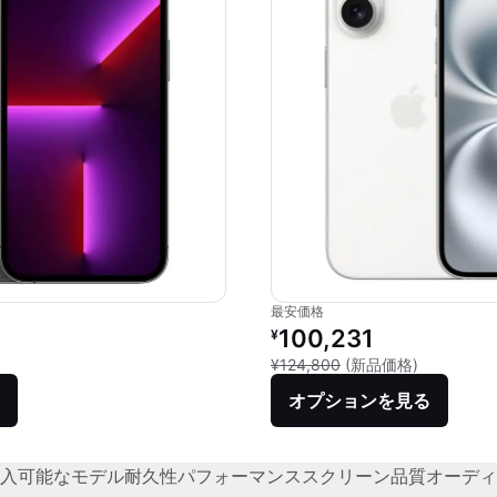
最安価格
価格：
リファービッシュ品の価格：
100,231
¥
品との比較：¥144,800
新品との比較
¥124,800
(新品価格)
オプションを見る
入可能なモデル
耐久性
パフォーマンス
スクリーン品質
オーディ