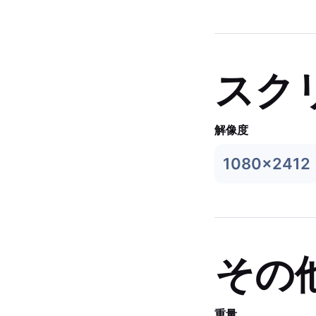
スク
解像度
1080x2412
その
重量