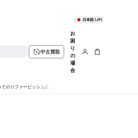
日本語 (JP)
お
困
り
中古買取
の
場
合
べてのリファービッシュ品
る