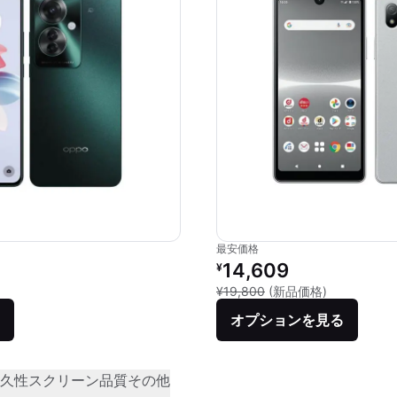
最安価格
価格：
リファービッシュ品の価格：
14,609
¥
品との比較：¥43,890
新品との比較：
¥19,800
(新品価格)
オプションを見る
久性
スクリーン品質
その他