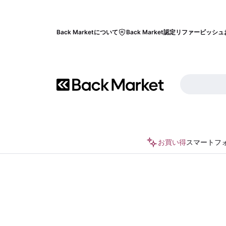
Back Marketについて
Back Market認定リファービッシュ
お買い得
スマートフ