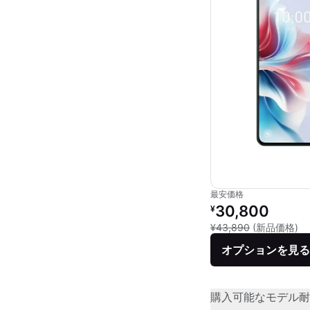
最安価格
リファービッシュ品の
30,800
¥
新
¥43,890
(新品価格)
オプションを見る
購入可能なモデル
耐