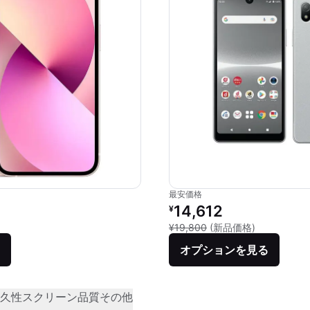
最安価格
価格：
リファービッシュ品の価格：
14,612
¥
品との比較：¥95,800
新品との比較：
¥19,800
(新品価格)
オプションを見る
久性
スクリーン品質
その他