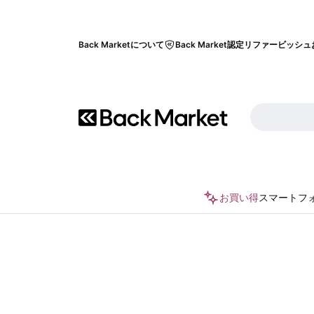
Back Marketについて
Back Market認定リファービッシュ
お買い得
スマートフ