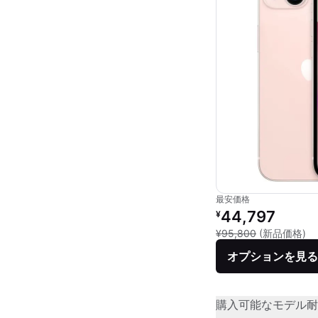
最安価格
リファービッシュ品の
44,797
¥
新
¥95,800
(新品価格)
オプションを見る
購入可能なモデル
耐