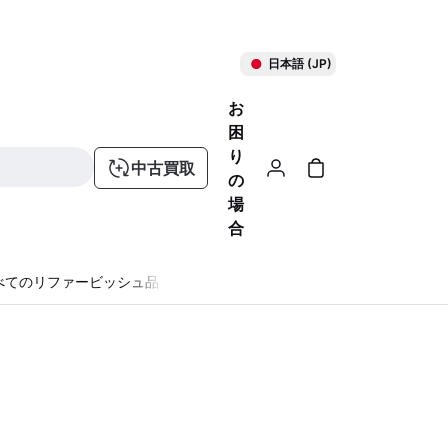
日本語 (JP)
お
困
り
中古買取
の
場
合
べてのリファービッシュ品
る