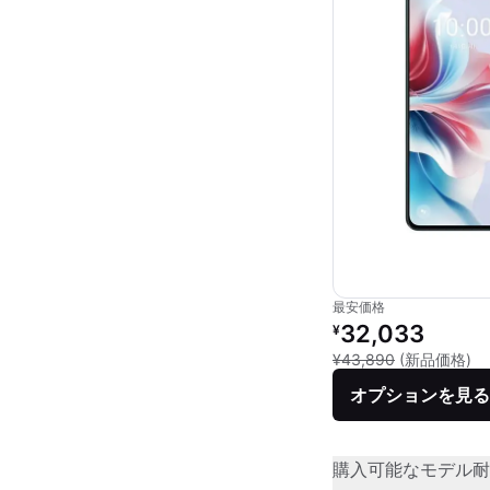
最安価格
リファービッシュ品の
32,033
¥
新
¥43,890
(新品価格)
オプションを見る
購入可能なモデル
耐