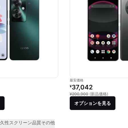
最安価格
価格：
リファービッシュ品の価格：
37,042
¥
品との比較：¥43,890
新品との比較
¥200,900
(新品価格)
オプションを見る
久性
スクリーン品質
その他