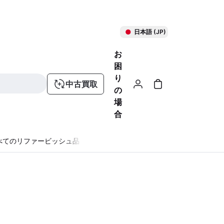
日本語 (JP)
お
困
り
中古買取
の
場
合
べてのリファービッシュ品
る