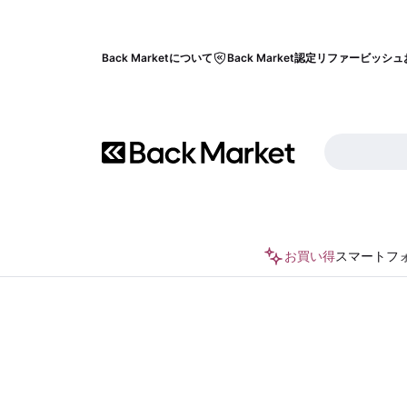
Back Marketについて
Back Market認定リファービッシュ
お買い得
スマートフ