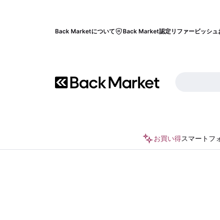
Back Marketについて
Back Market認定リファービッシュ
お買い得
スマートフ