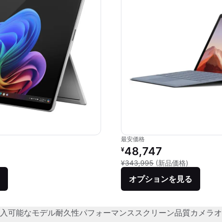
最安価格
リファービッシュ品の価格：
48,747
¥
新品との比較
¥343,995
(新品価格)
オプションを見る
入可能なモデル
耐久性
パフォーマンス
スクリーン品質
カメラ
オ