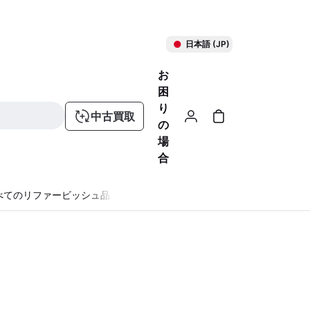
日本語 (JP)
お
困
り
中古買取
の
場
合
べてのリファービッシュ品
る