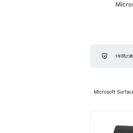
Micros
1年間の
Microsoft Surfac