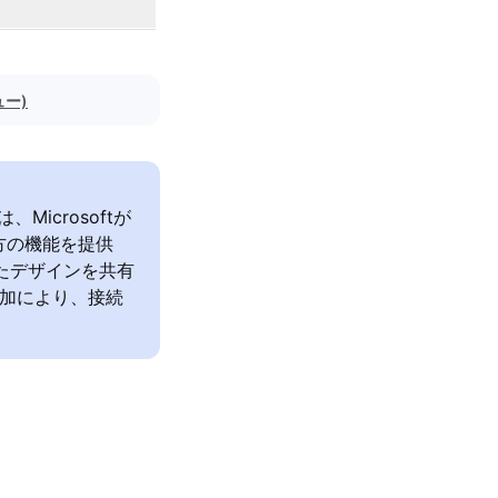
ュー)
）は、Microsoftが
方の機能を提供
似たデザインを共有
の追加により、接続