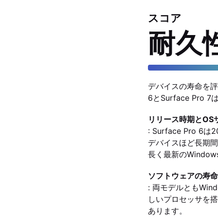
スコア
耐久
デバイスの寿命を評価
6とSurface 
リリース時期とOS
: Surface Pr
デバイスほど長期間のO
長く最新のWind
ソフトウェアの寿命
: 両モデルともWin
しいプロセッサを搭載
あります。