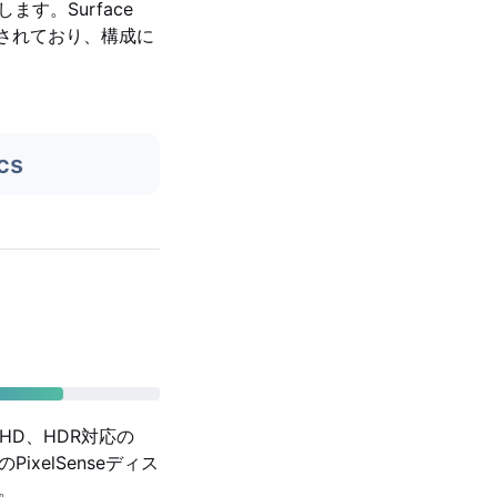
します。Surface
報告されており、構成に
cs
WQHD、HDR対応の
PixelSenseディス
。