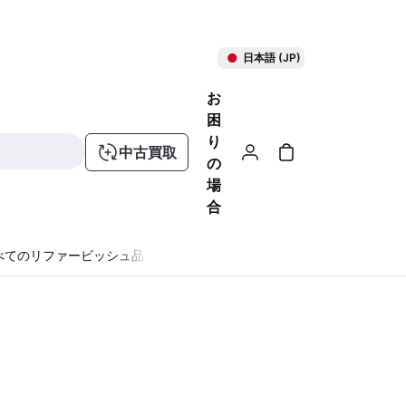
日本語 (JP)
お
困
り
中古買取
の
場
合
べてのリファービッシュ品
る