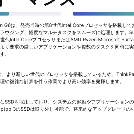
Carbon G6は、発売当時の第8世代Intel Coreプロセッサを搭
ウジング、軽度なマルチタスクをスムーズに処理します。Surface 
ntel CoreプロセッサまたはAMD Ryzen Microsoft Surfa
より要求の厳しいアプリケーションや複数のタスクを同時に実
す。
op 3は、より新しい世代のプロセッサを搭載しているため、ThinkPad X
理や複雑な計算を伴う作業でより高い効率を発揮します。
なSSDを採用しており、システムの起動やアプリケーション
e Laptop 3のSSDは取り外し可能で、将来的なアップグレード