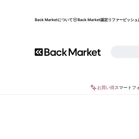
Back Marketについて
Back Market認定リファービッシュ
お買い得
スマートフ