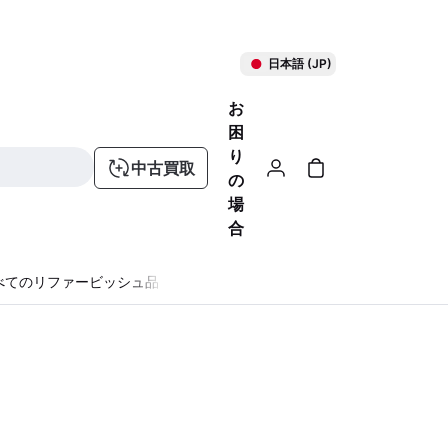
日本語 (JP)
お
困
り
中古買取
の
場
合
べてのリファービッシュ品
る