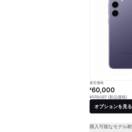
最安価格
リファービッシュ品の
60,000
¥
新
¥179,127
(新品価格)
オプションを見る
購入可能なモデル
耐