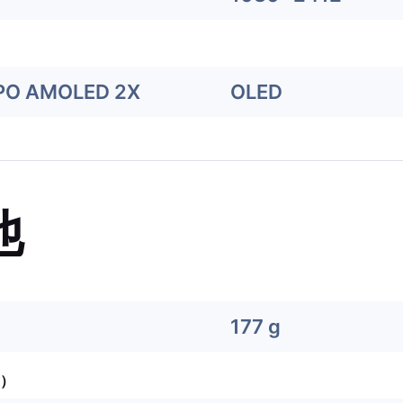
PO AMOLED 2X
OLED
他
177 g
）