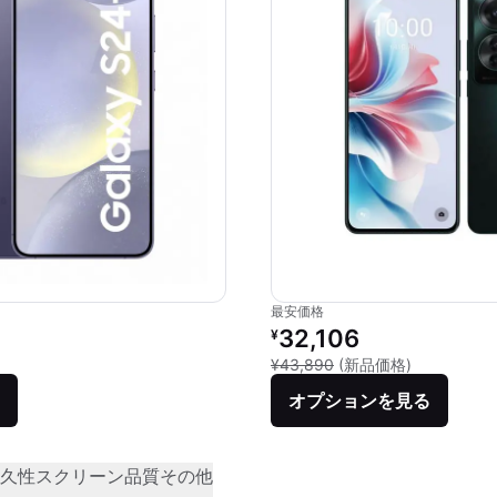
最安価格
価格：
リファービッシュ品の価格：
32,106
¥
品との比較：¥179,127
新品との比較：
¥43,890
(新品価格)
オプションを見る
久性
スクリーン品質
その他