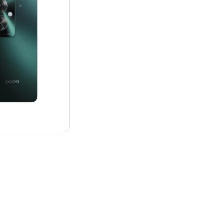
¥43,890