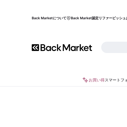
Back Marketについて
Back Market認定リファービッシュ
お買い得
スマートフ