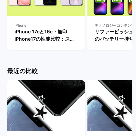
iPhone
テクノロジーコンテンツ
iPhone 17eと16e・無印
リファービッシュ品i
iPhone17の性能比較：スペ
のバッテリー持ち
ックや価格などの違いを解
ー：最大容量によ
説！ | バックマーケット
間はどれだけ異なる
ックマーケット
最近の比較