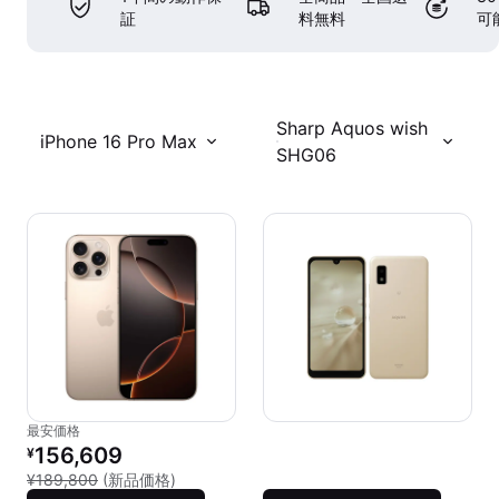
証
料無料
可
Sharp Aquos wish
iPhone 16 Pro Max
SHG06
最安価格
リファービッシュ品の価格：
156,609
¥
新品との比較：¥189,800
¥189,800
(新品価格)