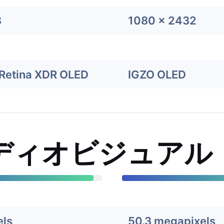
8
1080 x 2432
Retina XDR OLED
IGZO OLED
ディオビジュアル
els
50.3 megapixels