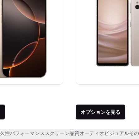
価格：
品との比較：¥189,800
オプションを見る
久性
パフォーマンス
スクリーン品質
オーディオビジュアル
その