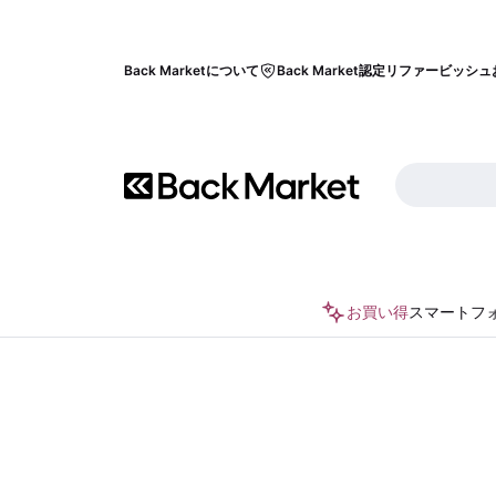
Back Marketについて
Back Market認定リファービッシュ
お買い得
スマートフ