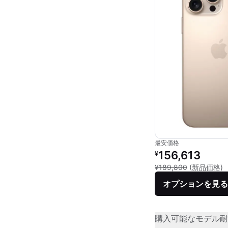
最安価格
リファービッシュ品の
156,613
¥
新
¥189,800
(新品価格)
オプションを見る
購入可能なモデル
耐