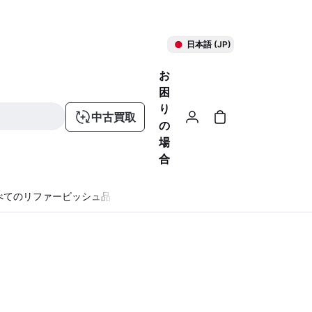
日本語 (JP)
お
困
り
中古買取
の
場
合
べてのリファービッシュ品
る