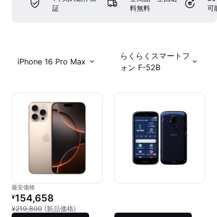
証
料無料
可
らくらくスマートフ
iPhone 16 Pro Max
ォン F-52B
最安価格
リファービッシュ品の価格：
154,658
¥
新品との比較：¥219,800
¥219,800
(新品価格)