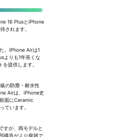
PlusとiPhone
期待されます。
。iPhone Airは1
usよりも1年長くな
ートを提供します。
68等級の防塵・耐水性
irは、iPhone史
にCeramic
を謳っています。
いですが、両モデルと
内部構造がより複雑で