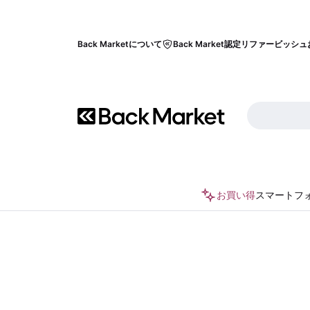
Back Marketについて
Back Market認定リファービッシュ
お買い得
スマートフ