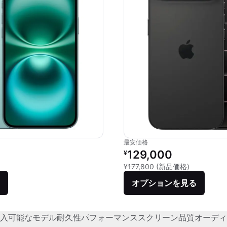
最安価格
価格：
リファービッシュ品の価格：
129,000
¥
品との比較：¥144,800
新品との比較：
¥177,800
(新品価格)
オプションを見る
入可能なモデル
耐久性
パフォーマンス
スクリーン品質
オーディ