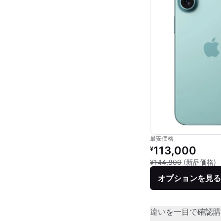
最安価格
リファービッシュ品の
113,000
¥
新
¥144,800
(新品価格)
オプションを見る
違いを一目で確認
購