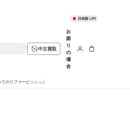
日本語 (JP)
お
困
り
中古買取
の
場
合
べてのリファービッシュ品
る