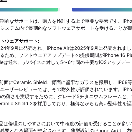
的なサポートは、購入を検討する上で重要な要素です。iPhone 16 
eのエコシステム内で長期的なソフトウェアサポートを受けることが
トウェアサポート:
sは2024年9月に発売され、iPhone Airは2025年9月に発売されました
ため、ソフトウェアアップデートの提供期間がiPhone 16 Pl
pleは通常、デバイスに対して5〜6年間の主要なiOSアップデ
usは、前面にCeramic Shield、背面に堅牢なガラスを採用し、IP
ーザーレビューでは、その耐久性が評価されています。iPhone A
mの薄さを実現するために、グレード5チタニウムフレームと、前面
Ceramic Shield 2を採用しており、極薄ながらも高い堅牢性
e製品は修理のしやすさにおいて中程度の評価を受けることが多
要となる場面が想定されます。薄型設計のiPhone Airは、