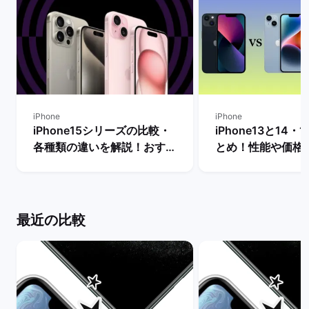
iPhone
iPhone
iPhone15シリーズの比較・
iPhone13と14・
各種類の違いを解説！おすす
とめ！性能や価格
め機種はどれ？ | バックマー
説【今買うならど
ケット
い？】 | バックマ
最近の比較