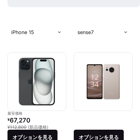
iPhone 15
sense7
最安価格
リファービッシュ品の価格：
67,270
¥
新品との比較：¥112,800
¥112,800
(新品価格)
オプションを見る
オプションを見る