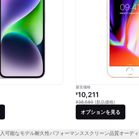
最安価格
価格：
リファービッシュ品の価格：
10,211
¥
品との比較：¥95,800
新品との比較：
¥38,580
(新品価格)
オプションを見る
入可能なモデル
耐久性
パフォーマンス
スクリーン品質
オーディ