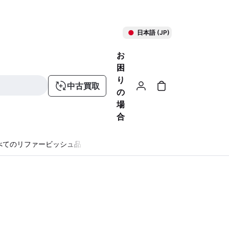
日本語 (JP)
お
困
り
中古買取
の
場
合
べてのリファービッシュ品
る