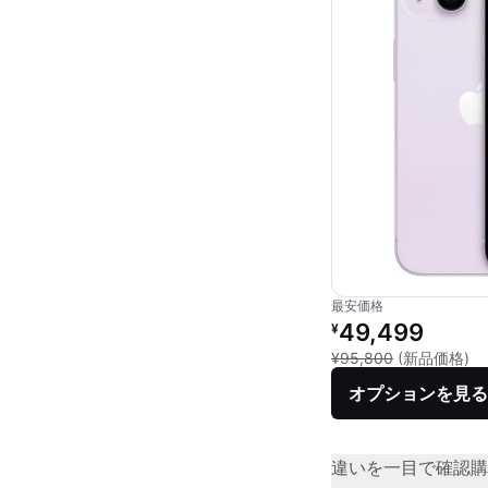
最安価格
リファービッシュ品の
49,499
¥
新
¥95,800
(新品価格)
オプションを見る
違いを一目で確認
購