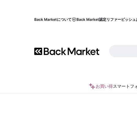
Back Marketについて
Back Market認定リファービッシュ
お買い得
スマートフ