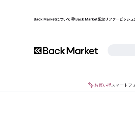
Back Marketについて
Back Market認定リファービッシュ
お買い得
スマートフ