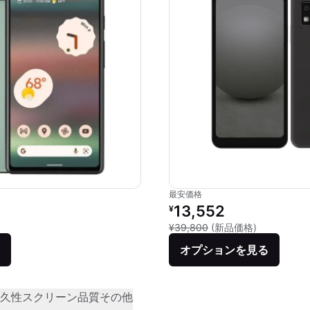
最安価格
価格：
リファービッシュ品の価格：
13,552
¥
品との比較：¥53,900
新品との比較：
¥39,800
(新品価格)
オプションを見る
久性
スクリーン品質
その他