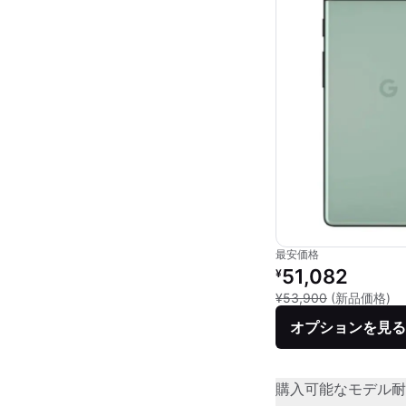
最安価格
リファービッシュ品の
51,082
¥
新
¥53,900
(新品価格)
オプションを見る
購入可能なモデル
耐