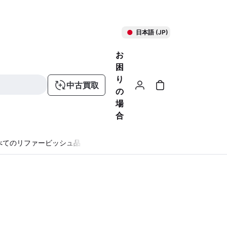
日本語 (JP)
お
困
り
中古買取
の
場
合
べてのリファービッシュ品
る