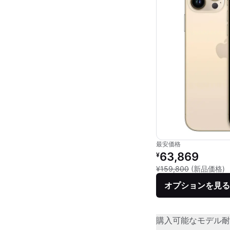
最安価格
リファービッシュ品の
63,869
¥
新
¥159,800
(新品価格)
オプションを見る
購入可能なモデル
耐