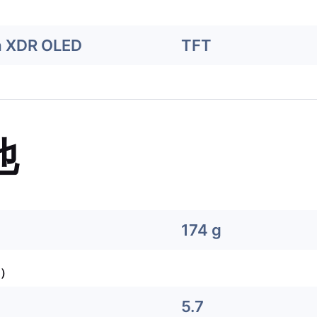
a XDR OLED
TFT
他
174 g
）
5.7