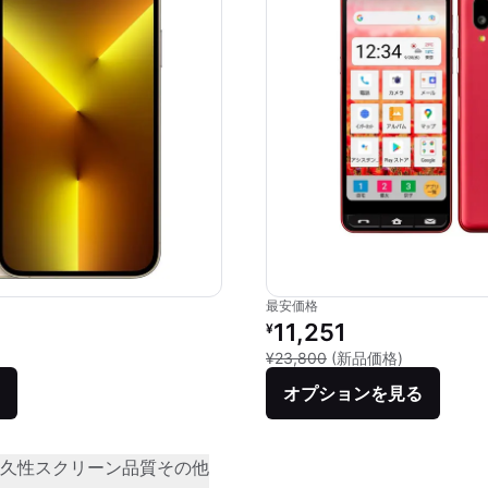
最安価格
価格：
リファービッシュ品の価格：
11,251
¥
品との比較：¥159,800
新品との比較：
¥23,800
(新品価格)
オプションを見る
久性
スクリーン品質
その他