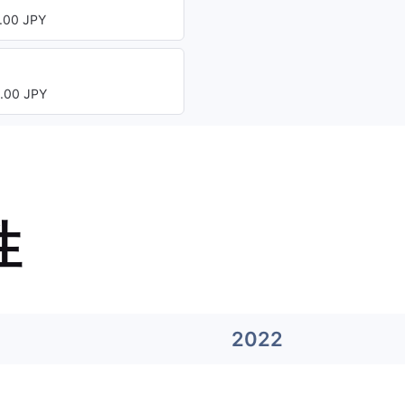
00 JPY
00 JPY
性
2022