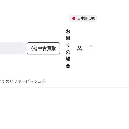
日本語 (JP)
お
困
り
中古買取
の
場
合
べてのリファービッシュ品
る