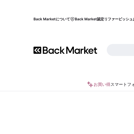
Back Marketについて
Back Market認定リファービッシュ
お買い得
スマートフ