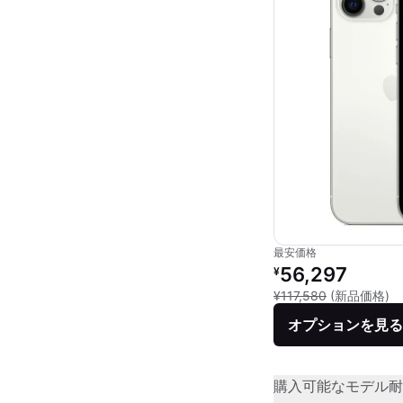
最安価格
リファービッシュ品の
56,297
¥
新
¥117,580
(新品価格)
オプションを見る
購入可能なモデル
耐