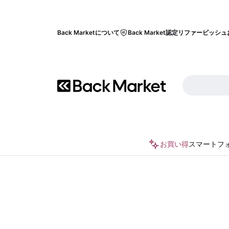
Back Marketについて
Back Market認定リファービッシュ
お買い得
スマートフ