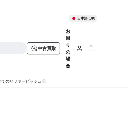
日本語 (JP)
お
困
り
中古買取
の
場
合
べてのリファービッシュ品
る