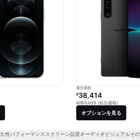
最安価格
価格：
リファービッシュ品の価格：
38,414
¥
品との比較：¥117,580
新品との比較
¥283,023
(新品価格)
オプションを見る
久性
パフォーマンス
スクリーン品質
オーディオビジュアル
その