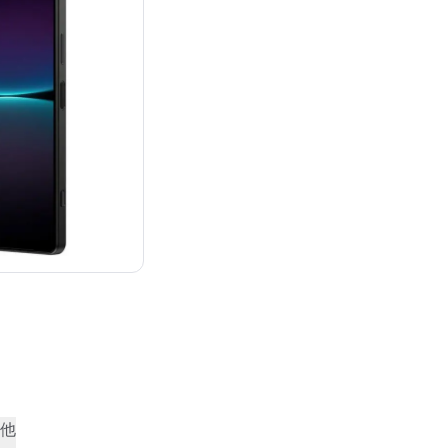
：¥283,023
他