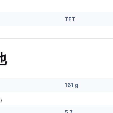
TFT
他
161 g
）
5.7