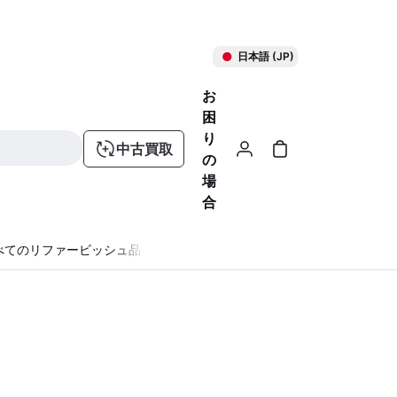
日本語 (JP)
お
困
り
中古買取
の
場
合
べてのリファービッシュ品
る