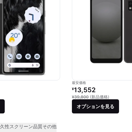
最安価格
価格：
リファービッシュ品の価格：
13,552
¥
品との比較：¥82,500
新品との比較：
¥39,800
(新品価格)
オプションを見る
久性
スクリーン品質
その他