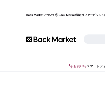
Back Marketについて
Back Market認定リファービッシュ
お買い得
スマートフ