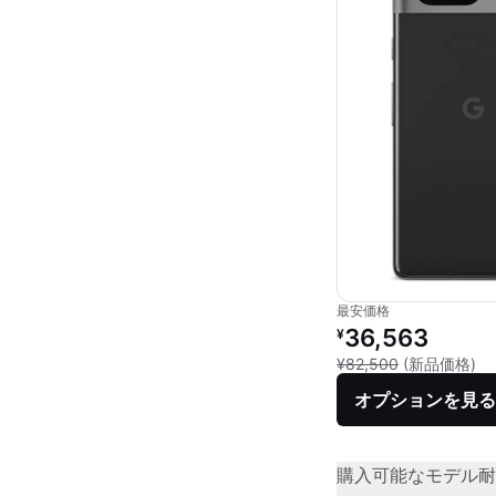
最安価格
リファービッシュ品の
36,563
¥
新
¥82,500
(新品価格)
オプションを見る
購入可能なモデル
耐