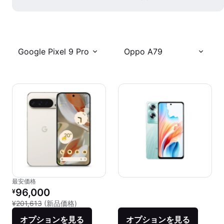
Google Pixel 9 Pro
Oppo A79
最安価格
リファービッシュ品の価格：
96,000
¥
新品との比較：¥201,613
¥201,613
(新品価格)
オプションを見る
オプションを見る