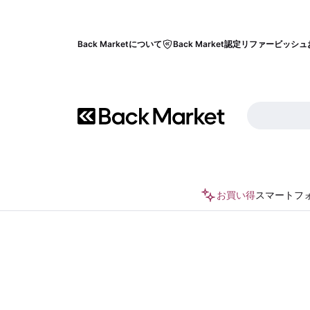
Back Marketについて
Back Market認定リファービッシュ
お買い得
スマートフ