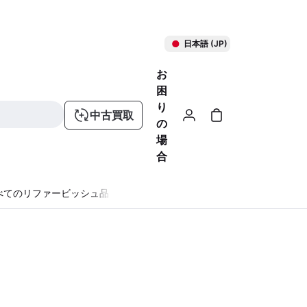
日本語 (JP)
お
困
り
中古買取
の
場
合
べてのリファービッシュ品
る