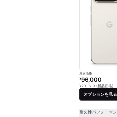
最安価格
リファービッシュ品の
96,000
¥
新
¥201,613
(新品価格)
オプションを見る
耐久性
パフォーマン