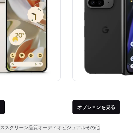
価格：
品との比較：¥201,613
オプションを見る
ス
スクリーン品質
オーディオビジュアル
その他