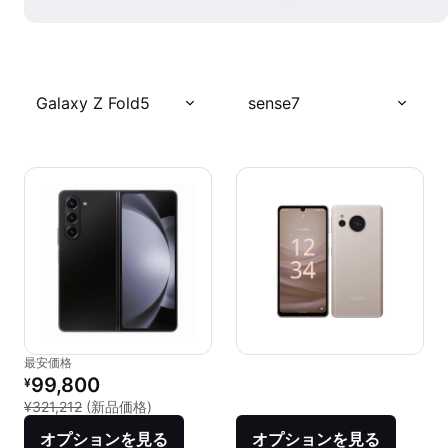
Galaxy Z Fold5
sense7
最安価格
リファービッシュ品の価格：
99,800
¥
新品との比較：¥321,212
¥321,212
(新品価格)
オプションを見る
オプションを見る