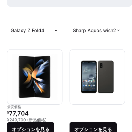
Galaxy Z Fold4
Sharp Aquos wish2
最安価格
リファービッシュ品の価格：
77,704
¥
新品との比較：¥249,700
¥249,700
(新品価格)
オプションを見る
オプションを見る