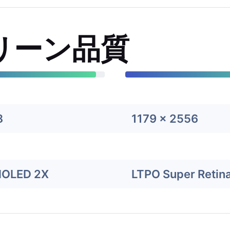
リーン品質
8
1179 x 2556
MOLED 2X
LTPO Super Retin