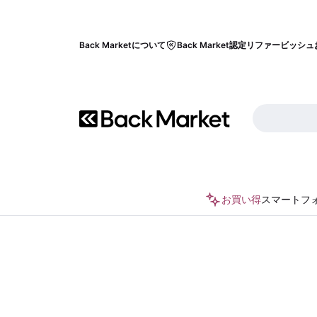
Back Marketについて
Back Market認定リファービッシュ
お買い得
スマートフ