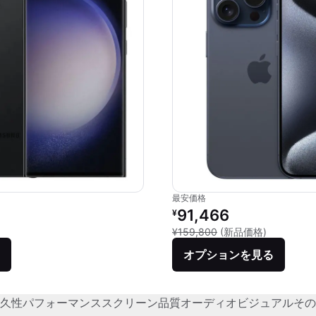
最安価格
リファービッシュ品の価格：
91,466
¥
新品との比較
¥159,800
(新品価格)
オプションを見る
久性
パフォーマンス
スクリーン品質
オーディオビジュアル
その