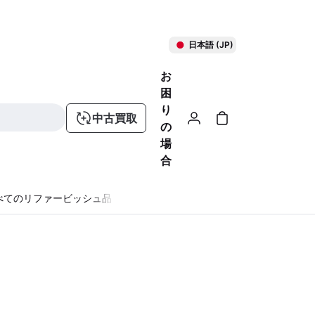
日本語 (JP)
お
困
り
中古買取
の
場
合
べてのリファービッシュ品
る