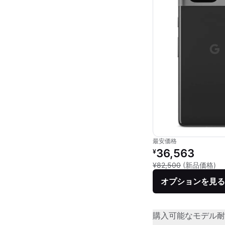
最安価格
リファービッシュ品の
36,563
¥
新
¥82,500
(新品価格)
オプションを見る
購入可能なモデル
耐