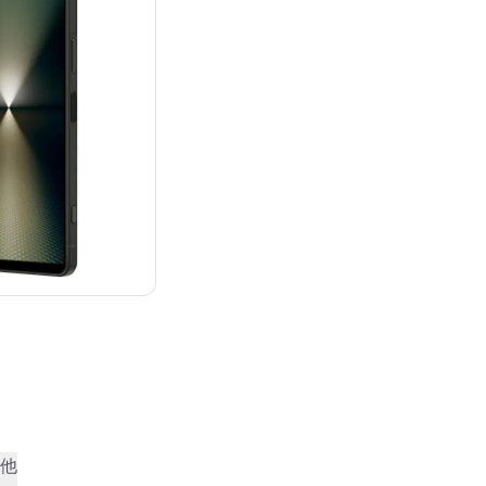
：¥223,526
他