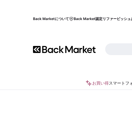
Back Marketについて
Back Market認定リファービッシュ
お買い得
スマートフ