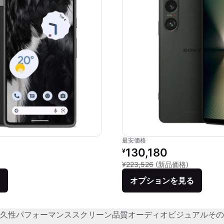
最安価格
価格：
リファービッシュ品の価格：
130,180
¥
品との比較：¥82,500
新品との比較
¥223,526
(新品価格)
オプションを見る
久性
パフォーマンス
スクリーン品質
オーディオビジュアル
その