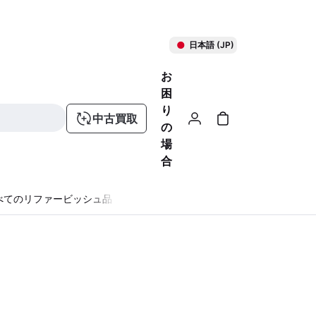
日本語 (JP)
お
困
り
中古買取
の
場
合
べてのリファービッシュ品
る