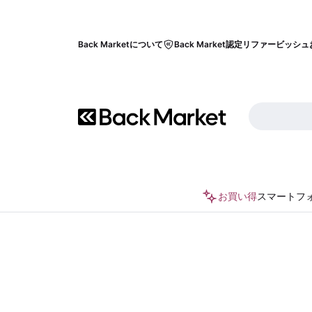
Back Marketについて
Back Market認定リファービッシュ
お買い得
スマートフ