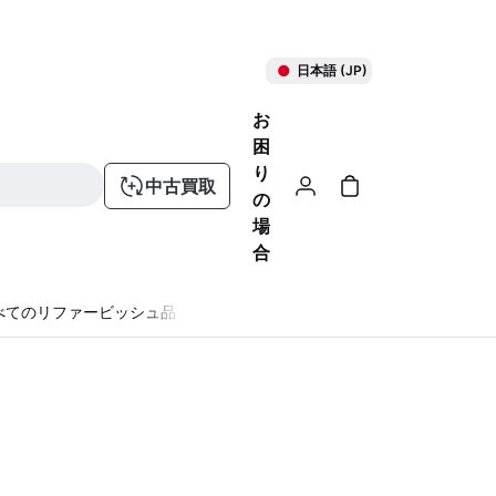
日本語 (JP)
お
困
り
中古買取
の
場
合
べてのリファービッシュ品
る