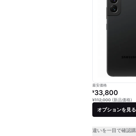
最安価格
リファービッシュ品の
33,800
¥
新
¥112,000
(新品価格)
オプションを見る
違いを一目で確認
購