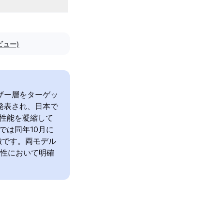
ビュー)
るユーザー層をターゲッ
ル発表され、日本で
性能を凝縮して
本では同年10月に
徴です。両モデル
能性において明確