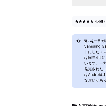
4.4/5
違いを一目で
Samsung 
トにしたスマ
は同年4月
います。一方、
発売された
はAndro
な違いがあ