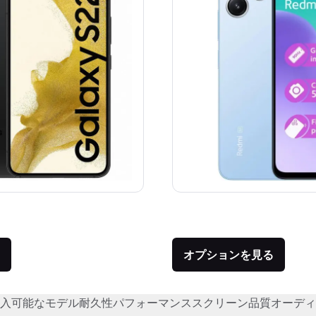
価格：
品との比較：¥112,000
オプションを見る
入可能なモデル
耐久性
パフォーマンス
スクリーン品質
オーディ