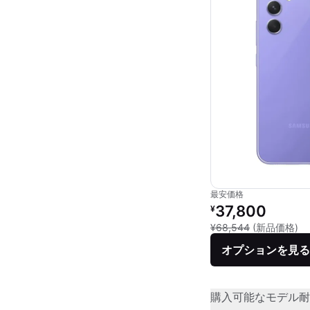
最安価格
リファービッシュ品の
37,800
¥
新
¥68,544
(新品価格)
オプションを見る
購入可能なモデル
耐