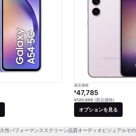
最安価格
価格：
リファービッシュ品の価格：
47,785
¥
品との比較：¥68,544
新品との比較
¥129,888
(新品価格)
オプションを見る
久性
パフォーマンス
スクリーン品質
オーディオビジュアル
その