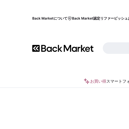
Back Marketについて
Back Market認定リファービッシュ
お買い得
スマートフ