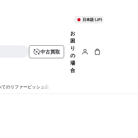
日本語 (JP)
お
困
り
中古買取
の
場
合
べてのリファービッシュ品
る