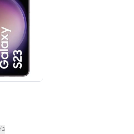
：¥129,888
他