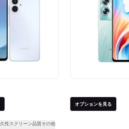
価格：
品との比較：¥28,780
オプションを見る
久性
スクリーン品質
その他