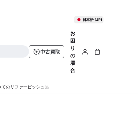
日本語 (JP)
お
困
り
中古買取
の
場
合
べてのリファービッシュ品
る