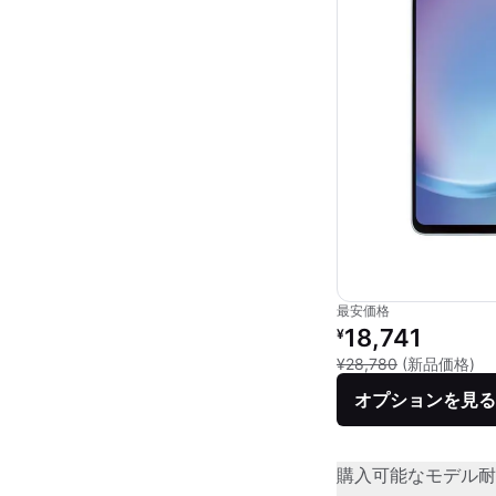
最安価格
リファービッシュ品の
18,741
¥
新
¥28,780
(新品価格)
オプションを見る
購入可能なモデル
耐