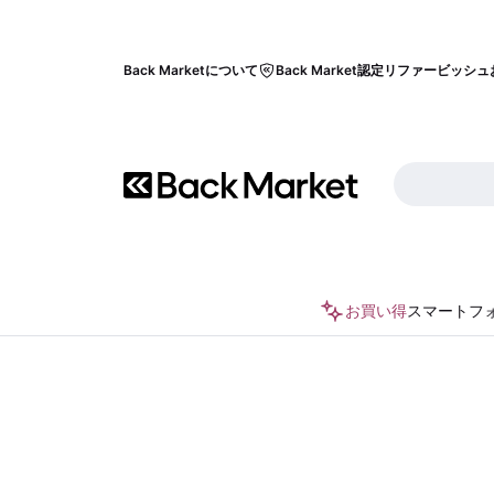
Back Marketについて
Back Market認定リファービッシュ
お買い得
スマートフ