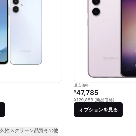
最安価格
価格：
リファービッシュ品の価格：
47,785
¥
品との比較：¥28,780
新品との比較
¥129,888
(新品価格)
オプションを見る
久性
スクリーン品質
その他