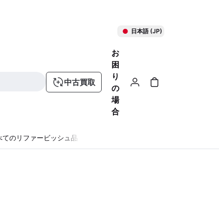
日本語 (JP)
お
困
り
中古買取
の
場
合
べてのリファービッシュ品
る