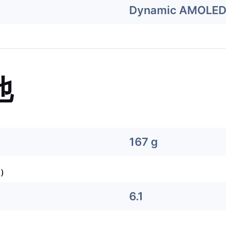
Dynamic AMOLED
他
167 g
）
6.1