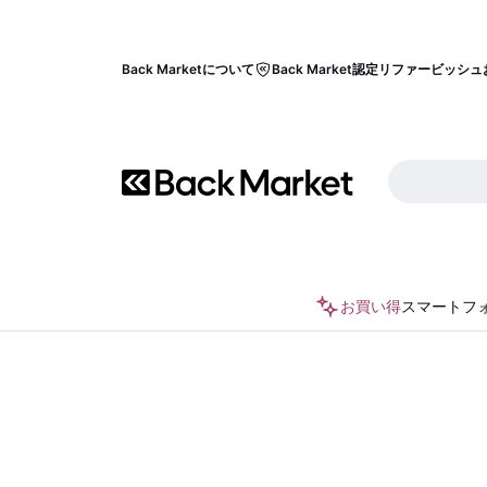
Back Marketについて
Back Market認定リファービッシュ
お買い得
スマートフ