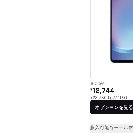
最安価格
リファービッシュ品の
18,744
¥
新
¥28,780
(新品価格)
オプションを見る
購入可能なモデル
耐