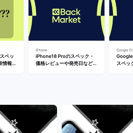
iPhone
Google Pi
・スペッ
iPhone18 Proのスペック・
Googl
新情報ま
価格レビューや発売日など最
スペッ
待つべ
新情報まとめ！ | バックマー
まで待つ
ケット
ケット
ケット