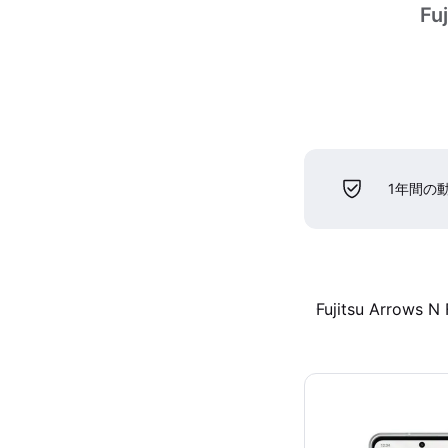
Fu
1年間の
Fujitsu Arrows N