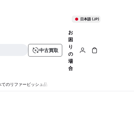
日本語 (JP)
お
困
り
中古買取
の
場
合
べてのリファービッシュ品
る