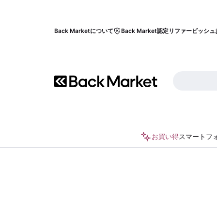
Back Marketについて
Back Market認定リファービッシュ
お買い得
スマートフ