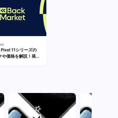
xel
e Pixel 11シリーズの
クや価格を解説！発売
べき？ | バックマー