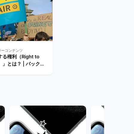
ジーコンテンツ
る権利（Right to
ir）」とは？ | バックマ
ト