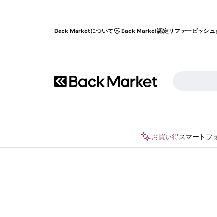
Back Marketについて
Back Market認定リファービッシュ
お買い得
スマートフ