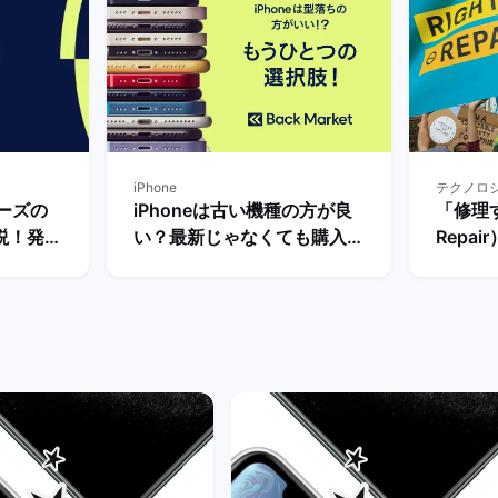
iPhone
テクノロ
シリーズの
iPhoneは古い機種の方が良
「修理す
説！発売
い？最新じゃなくても購入す
Repa
ックマー
るべき理由を解説！ | バック
ーケッ
マーケット