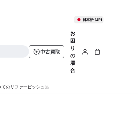
日本語 (JP)
お
困
り
中古買取
の
場
合
べてのリファービッシュ品
る