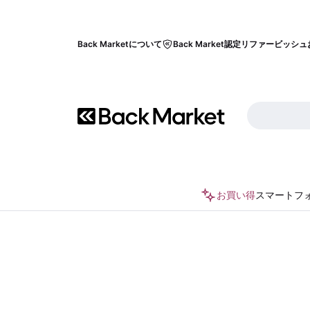
Back Marketについて
Back Market認定リファービッシュ
お買い得
スマートフ