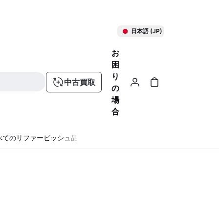
日本語 (JP)
お
困
り
中古買取
の
場
合
べてのリファービッシュ品
る