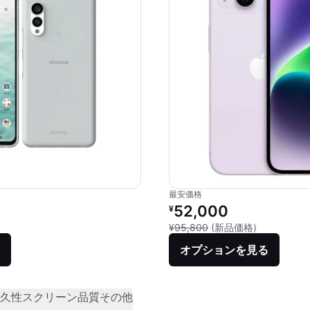
最安価格
リファービッシュ品の価格：
52,000
¥
新品との比較：
¥95,800
(新品価格)
オプションを見る
久性
スクリーン品質
その他