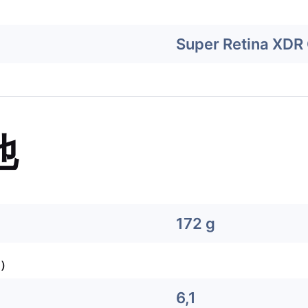
Super Retina XDR
他
172 g
）
6,1